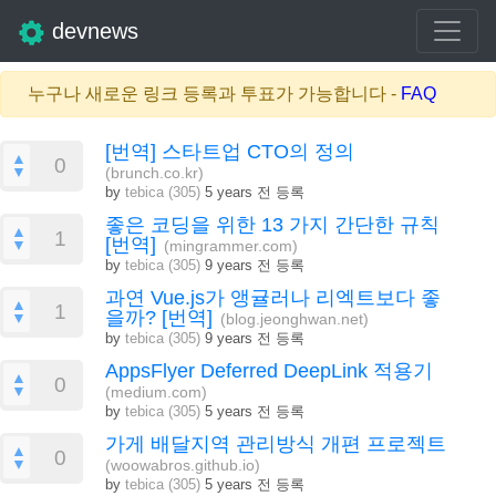
devnews
누구나 새로운 링크 등록과 투표가 가능합니다 -
FAQ
[번역] 스타트업 CTO의 정의
▲
0
▼
(brunch.co.kr)
by
tebica (305)
5 years 전 등록
좋은 코딩을 위한 13 가지 간단한 규칙
▲
1
[번역]
▼
(mingrammer.com)
by
tebica (305)
9 years 전 등록
과연 Vue.js가 앵귤러나 리엑트보다 좋
▲
1
을까? [번역]
▼
(blog.jeonghwan.net)
by
tebica (305)
9 years 전 등록
AppsFlyer Deferred DeepLink 적용기
▲
0
▼
(medium.com)
by
tebica (305)
5 years 전 등록
가게 배달지역 관리방식 개편 프로젝트
▲
0
▼
(woowabros.github.io)
by
tebica (305)
5 years 전 등록