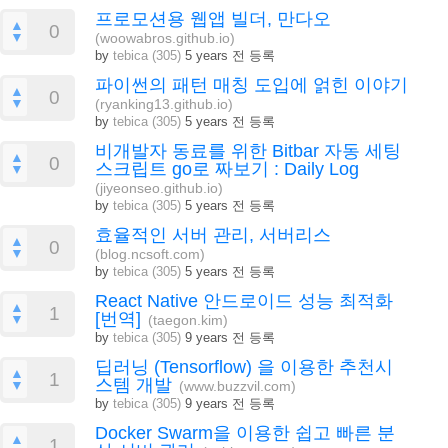
프로모션용 웹앱 빌더, 만다오
▲
0
▼
(woowabros.github.io)
by
tebica (305)
5 years 전 등록
파이썬의 패턴 매칭 도입에 얽힌 이야기
▲
0
▼
(ryanking13.github.io)
by
tebica (305)
5 years 전 등록
비개발자 동료를 위한 Bitbar 자동 세팅
▲
0
스크립트 go로 짜보기 : Daily Log
▼
(jiyeonseo.github.io)
by
tebica (305)
5 years 전 등록
효율적인 서버 관리, 서버리스
▲
0
▼
(blog.ncsoft.com)
by
tebica (305)
5 years 전 등록
React Native 안드로이드 성능 최적화
▲
1
[번역]
▼
(taegon.kim)
by
tebica (305)
9 years 전 등록
딥러닝 (Tensorflow) 을 이용한 추천시
▲
1
스템 개발
▼
(www.buzzvil.com)
by
tebica (305)
9 years 전 등록
Docker Swarm을 이용한 쉽고 빠른 분
▲
1